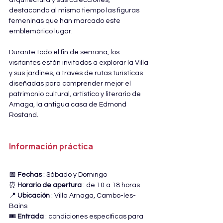
arquitectura y sus colecciones, 
destacando al mismo tiempo las figuras 
femeninas que han marcado este 
emblemático lugar.
Durante todo el fin de semana, los 
visitantes están invitados a explorar la Villa 
y sus jardines, a través de rutas turísticas 
diseñadas para comprender mejor el 
patrimonio cultural, artístico y literario de 
Arnaga, la antigua casa de Edmond 
Rostand.
Información práctica
📅 
Fechas
 : Sábado y Domingo
⏰ 
Horario de apertura
 : de 10 a 18 horas
📍 
Ubicación
 : Villa Arnaga, Cambo-les-
Bains
🎟️ 
Entrada
 : condiciones específicas para 