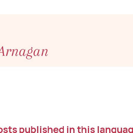
 Arnagan
osts published in this languag