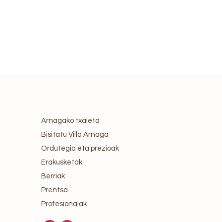
Arnagako txaleta
Bisitatu Villa Arnaga
Ordutegia eta prezioak
Erakusketak
Berriak
Prentsa
Profesionalak