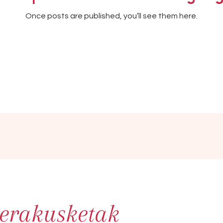
Once posts are published, you’ll see them here.
 erakusketak