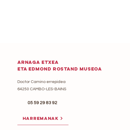
ARNAGA ETXEA
ETA EDMOND ROSTAND MUSEOA
Doctor Camino errepidea
64250 CAMBO-LES-BAINS
05 59 29 83 92
HARREMANAK