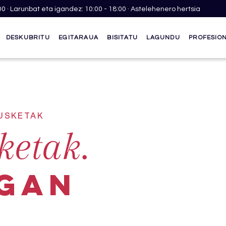
00 · Larunbat eta igandez: 10:00 - 18:00 · Astelehenero hertsia
DESKUBRITU
EGITARAUA
BISITATU
LAGUNDU
PROFESIO
KUSKETAK
ketak.
gan