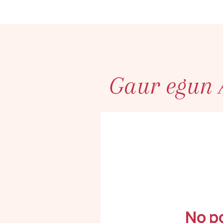
Gaur egun
No p