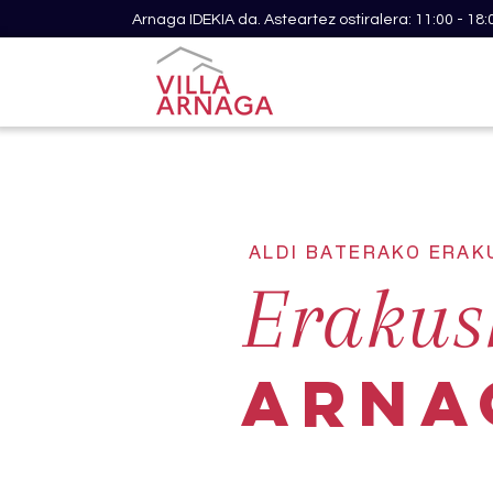
Arnaga IDEKIA da. Asteartez ostiralera: 11:00 - 18:
ALDI BATERAKO ERA
Erakus
Arna