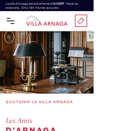
Le site d'Arnaga est actuellement
OUVERT
· Mardi au
dimanche : 10h à 18h · Fermé les lundis
SOUTENIR LA VILLA ARNAGA
Les Amis
d'ARNAGA