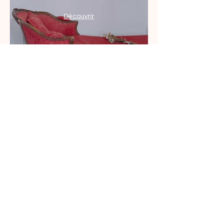
Découvrir
VILLA ARNAGA
ET MUSÉE EDMOND
ROSTAND
Route du Docteur Camino
64250 CAMBO-LES-BAINS
05 59 29 83 92