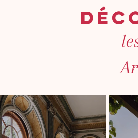
déc
le
A