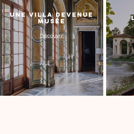
Une villa devenue
musée
Découvrir