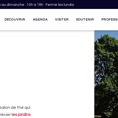
 au dimanche : 10h à 18h · Fermé les lundis
DÉCOUVRIR
AGENDA
VISITER
SOUTENIR
PROFESS
salon de thé qui
précier
les jardins