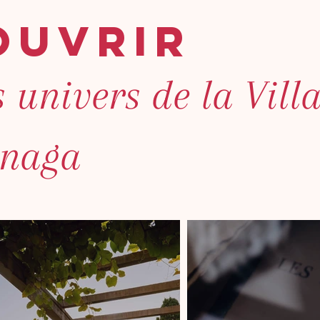
ouvrir
s univers de la Vill
rnaga