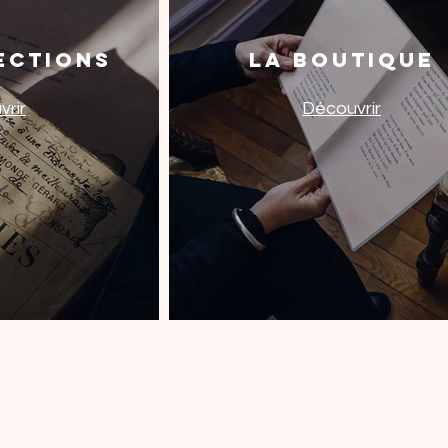
ections
La Boutique
rir
Découvrir