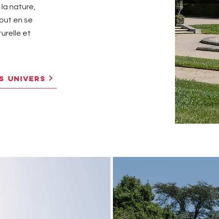
 la nature,
out en se
urelle et
S UNIVERS