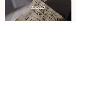
Découvrir
VILLA ARNAGA
ET MUSÉE EDMOND
ROSTAND
Route du Docteur Camino
64250 CAMBO-LES-BAINS
05 59 29 83 92