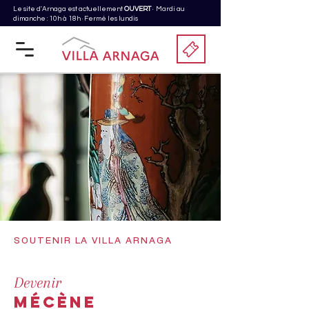
Le site d'Arnaga est actuellement
OUVERT
· Mardi au
dimanche : 10h à 18h · Fermé les lundis
SOUTENIR LA VILLA ARNAGA
Devenir
MÉCÈNE