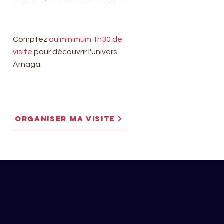
Comptez
au minimum 1h30 de
visite
pour découvrir l'univers
Arnaga.
ORGANISER MA VISITE