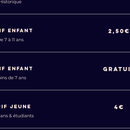
Historique
IF ENFANT
2,50
e 7 à 11 ans
IF ENFANT
GRATU
ins de 7 ans
RIF JEUNE
4€
8 ans & étudiants