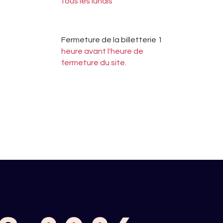
tous les lundis
Fermeture de la billetterie 1
heure avant l'heure de
fermeture du site.