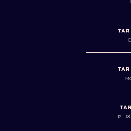
TAR
D
TAR
Mo
TA
12 - 1