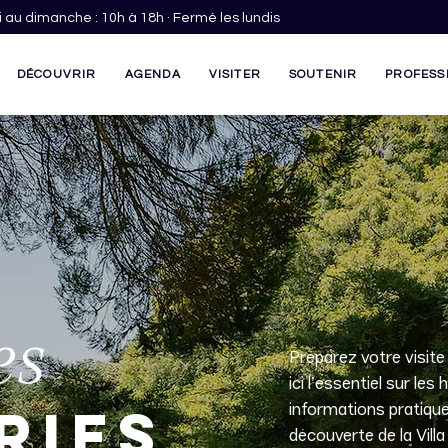
 au dimanche : 10h à 18h · Fermé les lundis
DÉCOUVRIR
AGENDA
VISITER
SOUTENIR
PROFESS
es
Préparez votre visite
ici l’essentiel sur les 
rifs
informations pratiqu
découverte de la Villa