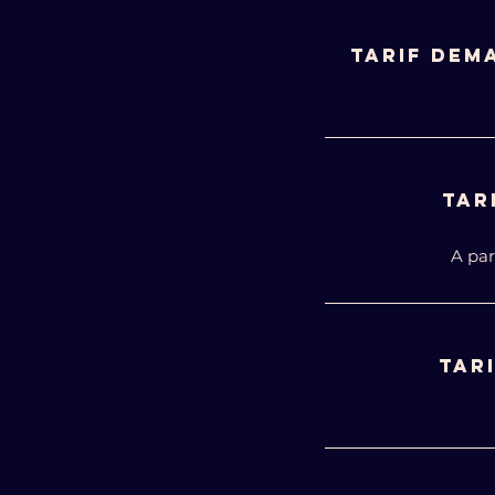
TARIF DEM
TAR
A par
TAR