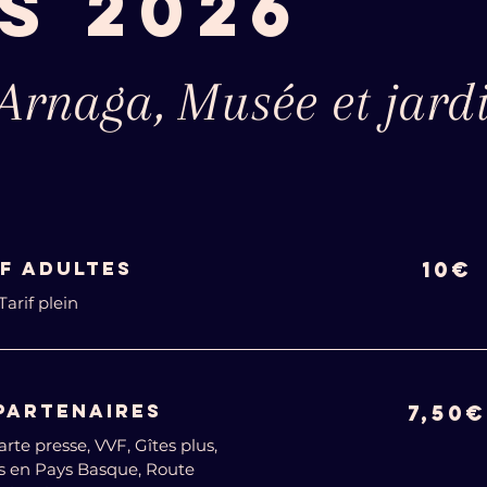
S 2026
 Arnaga, Musée et jard
IF adultes
10€
Tarif plein
 PARTENAIRES
7,50€
rte presse, VVF, Gîtes plus,
s en Pays Basque, Route