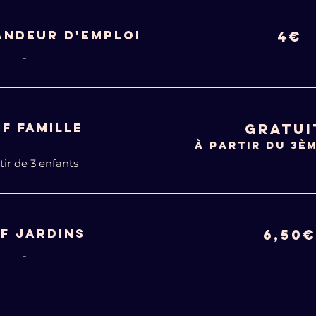
ANDEUR D'EMPLOI
4€
-
IF FAMILLE
GRATUI
à partir du 3è
tir de 3 enfants
IF JARDINS
6,50
-