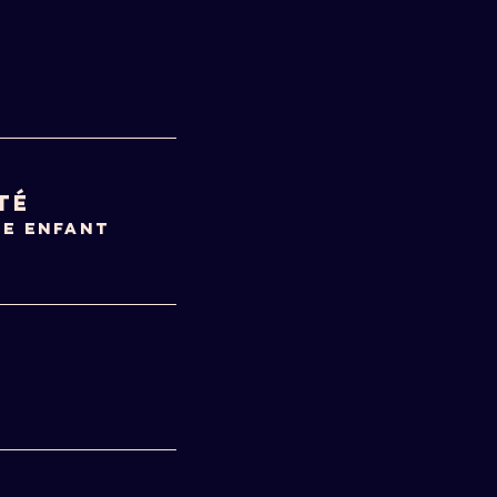
Té
me enfant
€