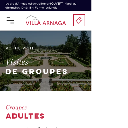
Le site d'Arnaga est actuellement
OUVERT
· Mardi au
dimanche : 10h à 18h · Fermé les lundis
VOTRE VISITE
Visites
DE GROUPES
Groupes
ADULTES