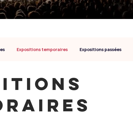
les
Expositions temporaires
Expositions passées
itions
oraires