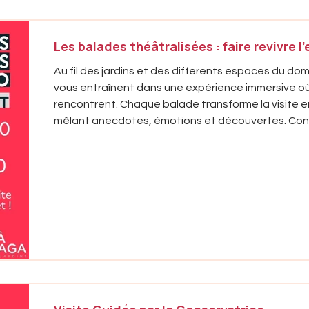
Les balades théâtralisées : faire revivre l
Au fil des jardins et des différents espaces du 
vous entraînent dans une expérience immersive où 
rencontrent. Chaque balade transforme la visite e
mêlant anecdotes, émotions et découvertes. Conçu
promenades offrent une façon vivante et ludique de
architecture, ses jardins et l'univers de son créateu