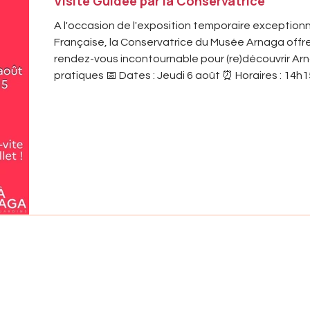
Visite Guidée par la Conservatrice
A l'occasion de l'exposition temporaire exception
Française, la Conservatrice du Musée Arnaga offre u
rendez-vous incontournable pour (re)découvrir Ar
pratiques 📅 Dates : Jeudi 6 août ⏰ Horaires : 14h15 
des salles de la Villa et des jardins) 📍 Lieu : Villa 
tarif visite guidée, limité à 20 personnes