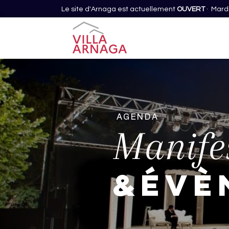
Le site d'Arnaga est actuellement
OUVERT
· Mardi
AGENDA
Manife
&évè