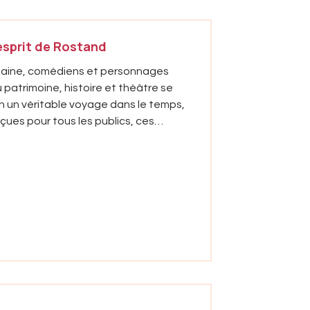
’esprit de Rostand
domaine, comédiens et personnages
patrimoine, histoire et théâtre se
n un véritable voyage dans le temps,
es pour tous les publics, ces
 découvrir la Villa Arnaga, son
r. Elles renden